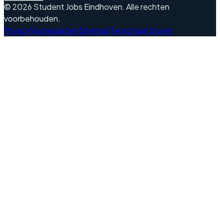
©
2026
Student Jobs Eindhoven
.
Alle rechten
voorbehouden.
Privacy
Voorwaarden
Sitemap
Terug naar boven