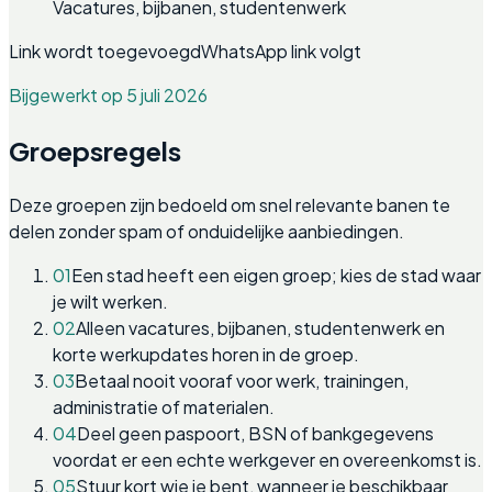
Vacatures, bijbanen, studentenwerk
Link wordt toegevoegd
WhatsApp link volgt
Bijgewerkt op 5 juli 2026
Groepsregels
Deze groepen zijn bedoeld om snel relevante banen te
delen zonder spam of onduidelijke aanbiedingen.
01
Een stad heeft een eigen groep; kies de stad waar
je wilt werken.
02
Alleen vacatures, bijbanen, studentenwerk en
korte werkupdates horen in de groep.
03
Betaal nooit vooraf voor werk, trainingen,
administratie of materialen.
04
Deel geen paspoort, BSN of bankgegevens
voordat er een echte werkgever en overeenkomst is.
05
Stuur kort wie je bent, wanneer je beschikbaar