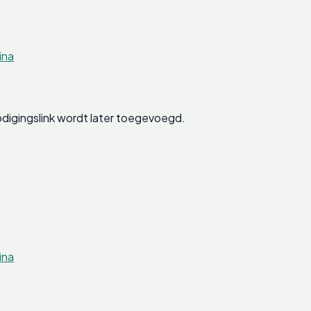
ina
digingslink wordt later toegevoegd.
ina