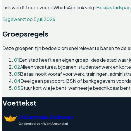
Link wordt toegevoegd
WhatsApp link volgt
Bekijk stadspag
Bijgewerkt op 5 juli 2026
Groepsregels
Deze groepen zijn bedoeld om snel relevante banen te dele
01
Een stad heeft een eigen groep; kies de stad waar j
02
Alleen vacatures, bijbanen, studentenwerk en kort
03
Betaal nooit vooraf voor werk, trainingen, administra
04
Deel geen paspoort, BSN of bankgegevens voordat
05
Stuur kort wie je bent, wanneer je beschikbaar bent
Voettekst
Student Jobs Eindhoven
Onderdeel van WerkAround.nl