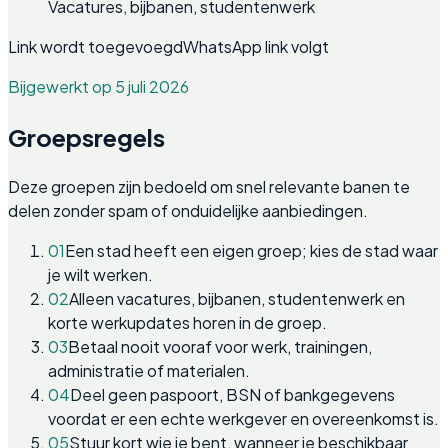
Vacatures, bijbanen, studentenwerk
Link wordt toegevoegd
WhatsApp link volgt
Bijgewerkt op 5 juli 2026
Groepsregels
Deze groepen zijn bedoeld om snel relevante banen te
delen zonder spam of onduidelijke aanbiedingen.
01
Een stad heeft een eigen groep; kies de stad waar
je wilt werken.
02
Alleen vacatures, bijbanen, studentenwerk en
korte werkupdates horen in de groep.
03
Betaal nooit vooraf voor werk, trainingen,
administratie of materialen.
04
Deel geen paspoort, BSN of bankgegevens
voordat er een echte werkgever en overeenkomst is.
05
Stuur kort wie je bent, wanneer je beschikbaar