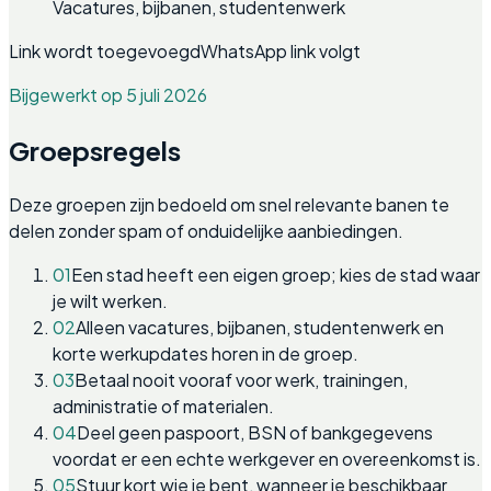
Vacatures, bijbanen, studentenwerk
Link wordt toegevoegd
WhatsApp link volgt
Bijgewerkt op 5 juli 2026
Groepsregels
Deze groepen zijn bedoeld om snel relevante banen te
delen zonder spam of onduidelijke aanbiedingen.
01
Een stad heeft een eigen groep; kies de stad waar
je wilt werken.
02
Alleen vacatures, bijbanen, studentenwerk en
korte werkupdates horen in de groep.
03
Betaal nooit vooraf voor werk, trainingen,
administratie of materialen.
04
Deel geen paspoort, BSN of bankgegevens
voordat er een echte werkgever en overeenkomst is.
05
Stuur kort wie je bent, wanneer je beschikbaar